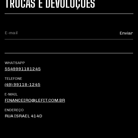
TROCAS E DEVOLUÇÕES
WHATSAPP
5549991181245
TELEFONE
(49) 99118-1245
E-MAIL
FINANCEIRO@LEFIT.COM.BR
ENDEREÇO
RUA ISRAEL 414D